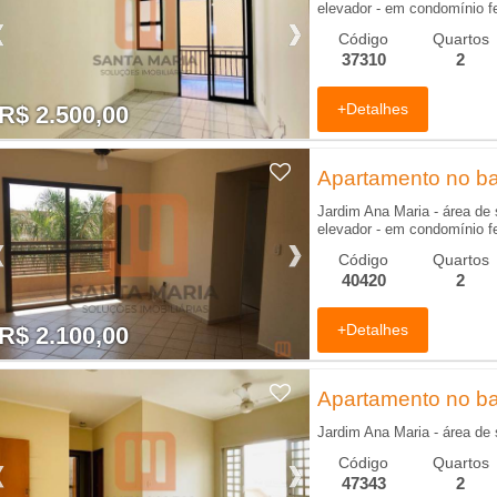
elevador - em condomínio f
Código
Quartos
37310
2
+Detalhes
R$ 2.500,00
R$ 2.500,00
Apartamento no bai
Jardim Ana Maria - área de s
elevador - em condomínio f
Código
Quartos
40420
2
+Detalhes
R$ 2.100,00
R$ 2.100,00
Apartamento no bai
Jardim Ana Maria - área de 
Código
Quartos
47343
2