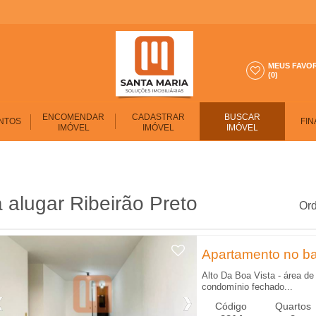
MEUS FAVO
(0)
ENCOMENDAR
CADASTRAR
BUSCAR
NTOS
FIN
IMÓVEL
IMÓVEL
IMÓVEL
 alugar Ribeirão Preto
Ord
Apartamento no bai
Alto Da Boa Vista - área de 
condomínio fechado...
Código
Quartos