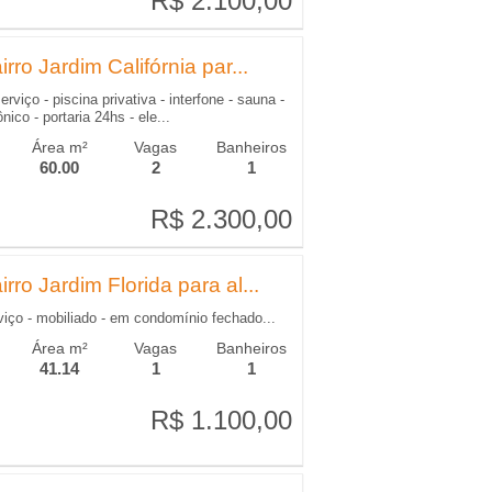
R$ 2.100,00
R$ 2.100,00
ro Jardim Califórnia par...
erviço - piscina privativa - interfone - sauna -
ico - portaria 24hs - ele...
Área m²
Vagas
Banheiros
60.00
2
1
R$ 2.300,00
R$ 2.300,00
ro Jardim Florida para al...
rviço - mobiliado - em condomínio fechado...
Área m²
Vagas
Banheiros
41.14
1
1
R$ 1.100,00
R$ 1.100,00