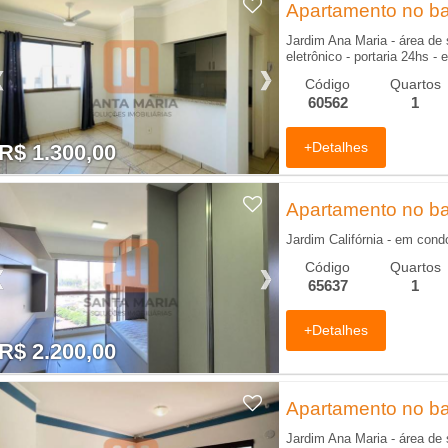
Apartamento no bai
Jardim Ana Maria - área de 
eletrônico - portaria 24hs -
Código
Quartos
60562
1
+Detalhes
R$ 1.300,00
R$ 1.300,00
Apartamento no bair
Jardim Califórnia - em cond
Código
Quartos
65637
1
+Detalhes
R$ 2.200,00
R$ 2.200,00
Apartamento no bai
Jardim Ana Maria - área de 