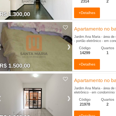
2314
2
+Detalhes
R$ 1.300,00
R$ 1.300,00
Apartamento no bai
m
Jardim Ana Maria - área de 
- portão eletrônico - em co
Código
Quartos
14299
1
+Detalhes
R$ 1.500,00
R$ 1.500,00
Apartamento no bai
Jardim Ana Maria - área de 
eletrônico - em condomínio 
Código
Quartos
21978
2
+Detalhes