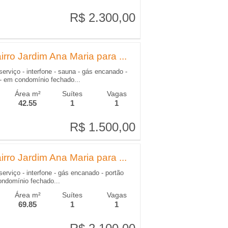
R$ 2.300,00
R$ 2.300,00
rro Jardim Ana Maria para ...
serviço - interfone - sauna - gás encanado -
r - em condomínio fechado...
Área m²
Suítes
Vagas
42.55
1
1
R$ 1.500,00
R$ 1.500,00
rro Jardim Ana Maria para ...
serviço - interfone - gás encanado - portão
condomínio fechado...
Área m²
Suítes
Vagas
69.85
1
1