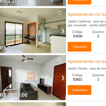
R$ 2.100,00
R$ 2.100,00
Apartamento no bair
Jardim Califórnia - área de s
gás encanado - portão eletrôn
Código
Quartos
53036
2
+Detalhes
R$ 2.300,00
R$ 2.300,00
Apartamento no bair
Jardim Florida - área de se
Código
Quartos
53821
1
+Detalhes
R$ 1.100,00
R$ 1.100,00