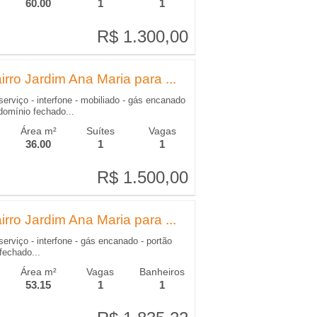
60.00
1
1
R$ 1.300,00
R$ 1.300,00
rro Jardim Ana Maria para ...
serviço - interfone - mobiliado - gás encanado
ndomínio fechado...
Área m²
Suítes
Vagas
36.00
1
1
R$ 1.500,00
R$ 1.500,00
rro Jardim Ana Maria para ...
serviço - interfone - gás encanado - portão
fechado...
Área m²
Vagas
Banheiros
53.15
1
1