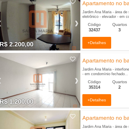
Apartamento no bai
Jardim Ana Maria - área de 
eletrônico - elevador - em 
Código
Quartos
32437
3
+Detalhes
R$ 2.200,00
R$ 2.200,00
Apartamento no bai
Jardim Ana Maria - interfone
- em condomínio fechado...
Código
Quartos
35314
2
+Detalhes
R$ 1.200,00
R$ 1.200,00
Apartamento no bai
Jardim Ana Maria - área de s