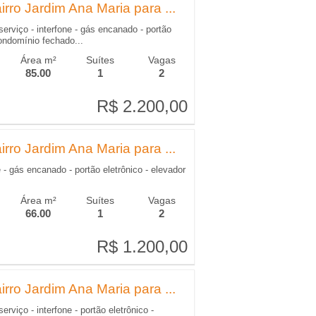
rro Jardim Ana Maria para ...
serviço - interfone - gás encanado - portão
condomínio fechado...
Área m²
Suítes
Vagas
85.00
1
2
R$ 2.200,00
R$ 2.200,00
rro Jardim Ana Maria para ...
 - gás encanado - portão eletrônico - elevador
Área m²
Suítes
Vagas
66.00
1
2
R$ 1.200,00
R$ 1.200,00
rro Jardim Ana Maria para ...
erviço - interfone - portão eletrônico -