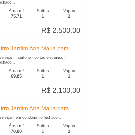
echado...
Área m²
Suítes
Vagas
75.71
1
2
R$ 2.500,00
R$ 2.500,00
rro Jardim Ana Maria para ...
erviço - interfone - portão eletrônico -
echado...
Área m²
Suítes
Vagas
69.85
1
1
R$ 2.100,00
R$ 2.100,00
rro Jardim Ana Maria para ...
serviço - em condomínio fechado...
Área m²
Suítes
Vagas
70.00
1
2