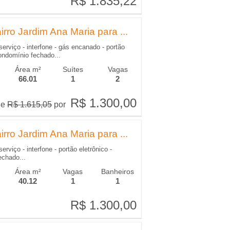
R$ 1.835,22
R$ 1.835,22
rro Jardim Ana Maria para ...
serviço - interfone - gás encanado - portão
condomínio fechado...
Área m²
Suítes
Vagas
66.01
1
2
R$ 1.300,00
R$ 1.300,00
de
R$ 1.615,05
por
rro Jardim Ana Maria para ...
erviço - interfone - portão eletrônico -
echado...
Área m²
Vagas
Banheiros
40.12
1
1
R$ 1.300,00
R$ 1.300,00