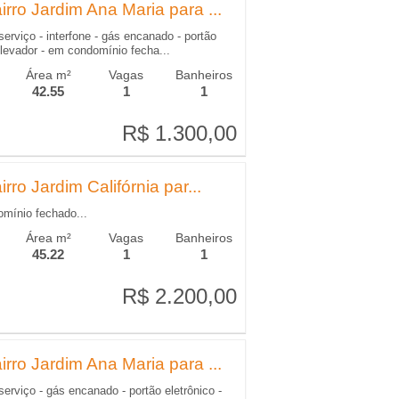
rro Jardim Ana Maria para ...
serviço - interfone - gás encanado - portão
 elevador - em condomínio fecha...
Área m²
Vagas
Banheiros
42.55
1
1
R$ 1.300,00
R$ 1.300,00
ro Jardim Califórnia par...
omínio fechado...
Área m²
Vagas
Banheiros
45.22
1
1
R$ 2.200,00
R$ 2.200,00
rro Jardim Ana Maria para ...
serviço - gás encanado - portão eletrônico -