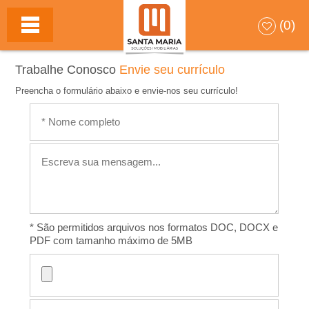
S
(0)
A
Trabalhe Conosco
Envie seu currículo
N
Preencha o formulário abaixo e envie-nos seu currículo!
T
A
M
A
* São permitidos arquivos nos formatos DOC, DOCX e
PDF com tamanho máximo de 5MB
R
I