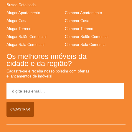
�
Busca Detalhada
Alugar Apartamento
Comprar Apartamento
r
Alugar Casa
Comprar Casa
i
Alugar Terreno
Comprar Terreno
Alugar Salão Comercial
Comprar Salão Comercial
a
Alugar Sala Comercial
Comprar Sala Comercial
Os melhores imóveis da
e
cidade e da região?
Cadastre-se e receba nosso boletim com ofertas
m
e lançamentos de imóveis!
R
i
CADASTRAR
b