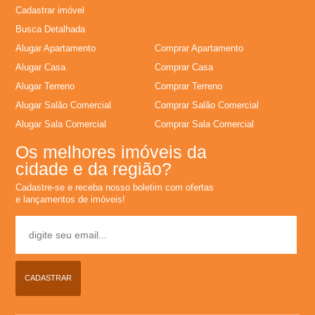
�
Cadastrar imóvel
Busca Detalhada
r
Alugar Apartamento
Comprar Apartamento
i
Alugar Casa
Comprar Casa
Alugar Terreno
Comprar Terreno
a
Alugar Salão Comercial
Comprar Salão Comercial
Alugar Sala Comercial
Comprar Sala Comercial
e
Os melhores imóveis da
cidade e da região?
m
Cadastre-se e receba nosso boletim com ofertas
e lançamentos de imóveis!
R
i
b
CADASTRAR