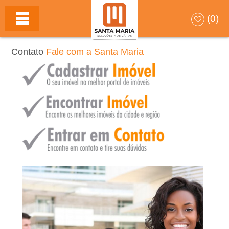
S
(0)
A
Contato
Fale com a Santa Maria
N
T
A
M
A
R
I