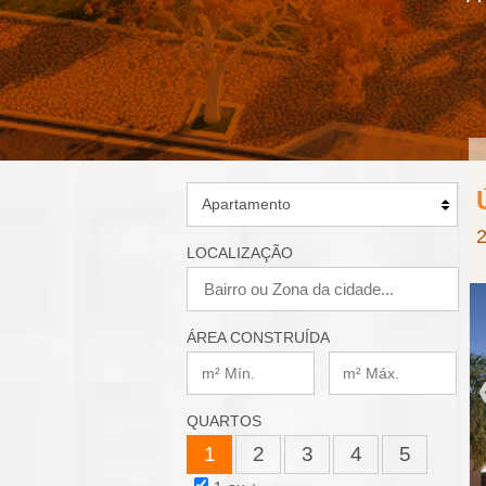
A
a
l
-
I
m
o
2
LOCALIZAÇÃO
b
i
ÁREA CONSTRUÍDA
l
QUARTOS
i
1
2
3
4
5