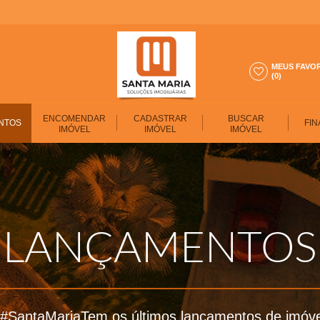
MEUS FAVO
(0)
ENCOMENDAR
CADASTRAR
BUSCAR
NTOS
FIN
IMÓVEL
IMÓVEL
IMÓVEL
LANÇAMENTOS
 #SantaMariaTem os últimos lançamentos de imóve