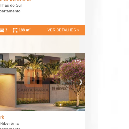
 Ilhas do Sul
Apartamento
3
188 m²
VER DETALHES >
rk
 Ribeirânia