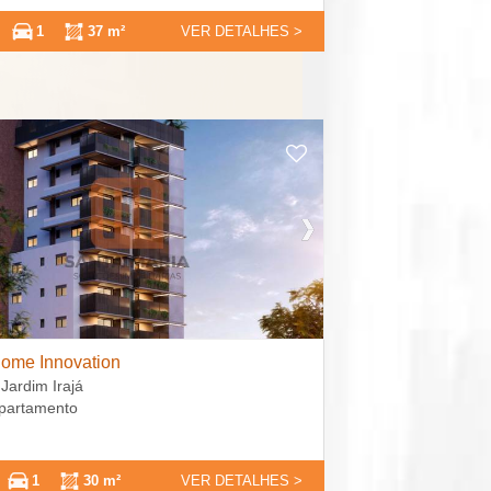
1
37 m²
VER DETALHES >
ome Innovation
 Jardim Irajá
Apartamento
1
30 m²
VER DETALHES >