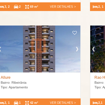
3, 2
2
69 m²
VER DETALHES >
2, 1
Allure
Rao H
Bairro: Ribeirânia
Bairro:
Tipo: Apartamento
Tipo: 
2, 1
1
42 m²
VER DETALHES >
2,1