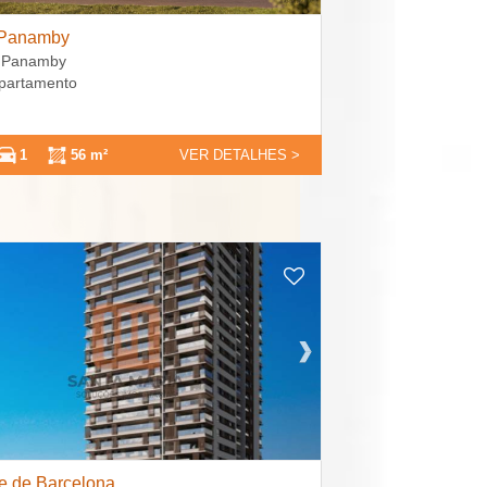
 Panamby
: Panamby
Apartamento
1
56 m²
VER DETALHES >
e de Barcelona