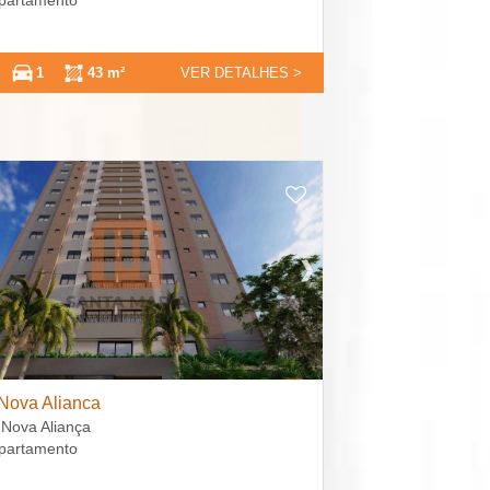
Apartamento
1
43 m²
VER DETALHES >
Nova Alianca
 Nova Aliança
Apartamento