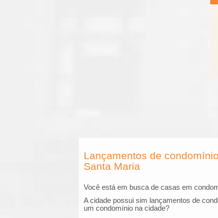
l
u
g
u
e
l
,
Lançamentos de condomínio d
Santa Maria
C
Você está em busca de casas em condomí
o
A cidade possui sim lançamentos de cond
um condomínio na cidade?