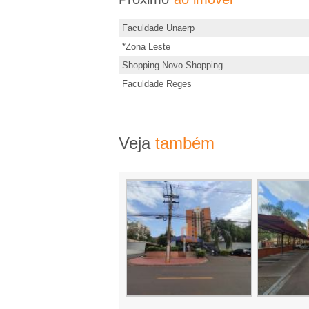
d
e
,
Faculdade Unaerp
s
*Zona Leste
I
t
Shopping Novo Shopping
e
Faculdade Reges
m
i
m
�
ó
Veja
também
v
v
e
e
l
i
s
,