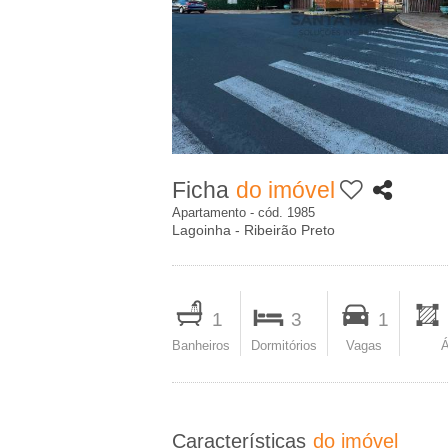
c
A
i
-
p
I
a
m
l
Ficha
do imóvel
o
Apartamento - cód. 1985
Lagoinha - Ribeirão Preto
b
I
i
m
1
3
1
p
Banheiros
Dormitórios
Vagas
Á
l
r
i
i
m
Características
do imóvel