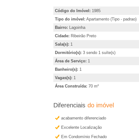
�
i
r
Código do Imóvel:
1985
r
,
Tipo do imóvel:
Apartamento (Tipo - padrao)
i
Bairro:
Lagoinha
i
n
Cidade:
Ribeirão Preto
d
Sala(s):
1
a
i
Dormitório(s):
3 sendo 1 suíte(s)
e
c
Área de Serviço:
1
a
Banheiro(s):
1
m
r
Vagas(s):
1
o
Área Construída:
70 m²
R
u
o
Diferenciais
do imóvel
i
b
acabamento diferenciado
b
t
Excelente Localização
e
Em Condomínio Fechado