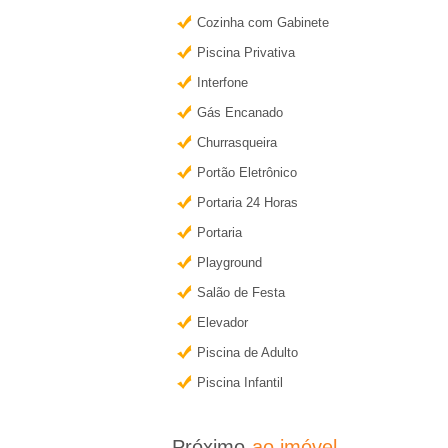
e
r
Cozinha com Gabinete
m
i
Piscina Privativa
a
i
Interfone
r
s
Gás Encanado
�
i
Churrasqueira
n
Portão Eletrônico
o
f
Portaria 24 Horas
o
Portaria
P
r
Playground
m
r
Salão de Festa
a
Elevador
e
ç
Piscina de Adulto
õ
t
Piscina Infantil
e
s
o
Próximo
ao imóvel