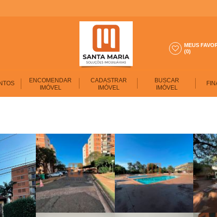
MEUS FAVO
(0)
ENCOMENDAR
CADASTRAR
BUSCAR
NTOS
FIN
IMÓVEL
IMÓVEL
IMÓVEL