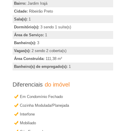
�
,
Bairro:
Jardim Irajá
i
Cidade:
Ribeirão Preto
r
n
Sala(s):
1
d
Dormitório(s):
3 sendo 1 suíte(s)
i
i
Área de Serviço:
1
c
a
Banheiro(s):
3
a
Vagas(s):
2 sendo 2 coberta(s)
e
r
Área Construída:
111,38 m²
o
Banheiro(s) de empregado(s):
1
m
u
o
Diferenciais
do imóvel
R
b
Em Condomínio Fechado
t
i
Cozinha Modulada/Planejada
e
b
r
Interfone
m
Mobiliado