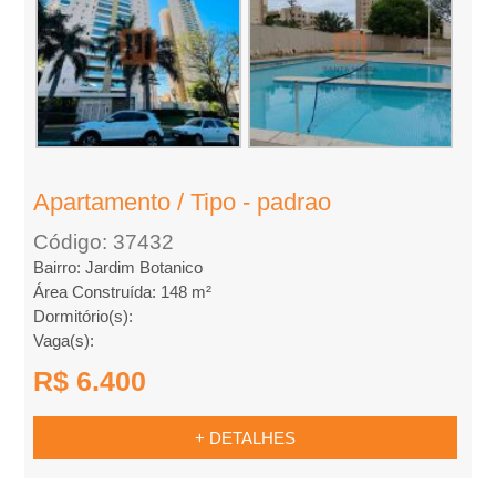
l
u
g
u
Apartamento / Tipo - padrao
e
Código: 37432
Bairro: Jardim Botanico
Área Construída: 148 m²
l
Dormitório(s):
Vaga(s):
,
R$ 6.400
C
+ DETALHES
o