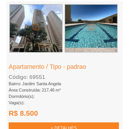
m
p
r
a
r
Apartamento / Tipo - padrao
Código: 69551
Bairro: Jardim Santa Angela
Área Construída: 217,46 m²
Dormitório(s):
Vaga(s):
R$ 8.500
+ DETALHES