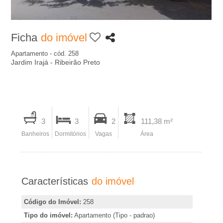
A
-
Ficha
do imóvel
I
Apartamento - cód. 258
Jardim Irajá - Ribeirão Preto
m
o
I
3
3
2
111,38 m²
b
m
Banheiros
Dormitórios
Vagas
Área
p
i
r
i
l
Características
do imóvel
m
i
i
Código do Imóvel:
258
r
Tipo do imóvel:
Apartamento (Tipo - padrao)