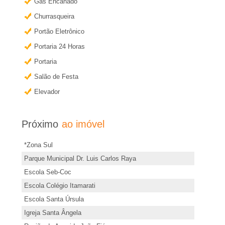
e
a
Gás Encanado
i
Churrasqueira
i
s
Portão Eletrônico
i
r
Portaria 24 Horas
n
Portaria
�
f
Salão de Festa
o
Elevador
o
r
m
P
Próximo
ao imóvel
a
ç
r
*Zona Sul
õ
Parque Municipal Dr. Luis Carlos Raya
e
e
Escola Seb-Coc
s
Escola Colégio Itamarati
t
d
Escola Santa Úrsula
e
Igreja Santa Ângela
o