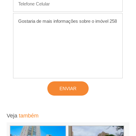
L
o
c
a
�
�
o
,
Veja
também
A