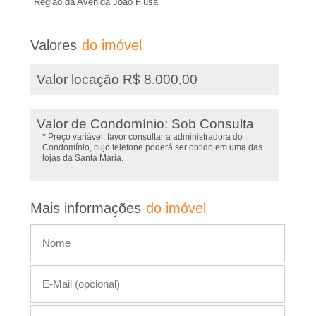
s
Região da Avenida João Fiúsa
t
,
e
Valores
do imóvel
I
i
Valor locação R$ 8.000,00
m
m
ó
v
Valor de Condomínio: Sob Consulta
�
e
* Preço variável, favor consultar a administradora do
Condomínio, cujo telefone poderá ser obtido em uma das
l
lojas da Santa Maria.
v
e
Mais informações
do imóvel
i
s
,