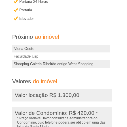
e
a
Portaria 24 Horas
i
Portaria
i
s
Elevador
i
r
n
Próximo
ao imóvel
�
f
o
*Zona Oeste
o
r
Faculdade Usp
m
Shooping Galeria Ribeirão antigo West Shopping
P
a
ç
r
Valores
do imóvel
õ
e
Valor locação R$ 1.300,00
e
s
t
d
Valor de Condomínio: R$ 420,00 *
* Preço variável, favor consultar a administradora do
e
o
Condomínio, cujo telefone poderá ser obtido em uma das
lojas da Santa Maria.