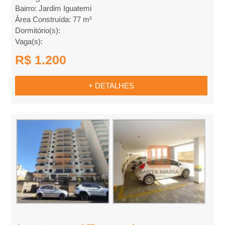
Bairro: Jardim Iguatemi
l
Área Construída: 77 m²
Dormitório(s):
u
Vaga(s):
R$ 1.200
g
u
+ DETALHES
e
l
,
C
o