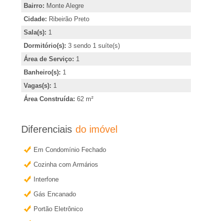
�
,
Bairro:
Monte Alegre
i
Cidade:
Ribeirão Preto
r
n
Sala(s):
1
d
Dormitório(s):
3 sendo 1 suíte(s)
i
i
Área de Serviço:
1
c
a
Banheiro(s):
1
a
Vagas(s):
1
e
r
Área Construída:
62 m²
o
m
u
Diferenciais
do imóvel
o
R
Em Condomínio Fechado
b
Cozinha com Armários
t
i
e
Interfone
b
r
Gás Encanado
m
Portão Eletrônico