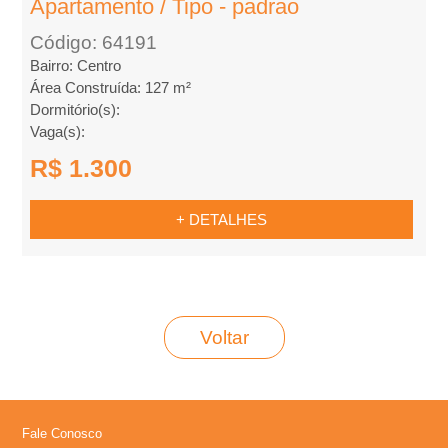
Apartamento / Tipo - padrao
m
Código: 64191
p
Bairro: Centro
Área Construída: 127 m²
Dormitório(s):
r
Vaga(s):
a
R$ 1.300
r
+ DETALHES
Voltar
Fale Conosco