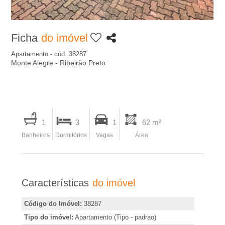
A
-
Ficha
do imóvel
I
Apartamento - cód. 38287
Monte Alegre - Ribeirão Preto
m
o
I
1
3
1
62 m²
b
m
Banheiros
Dormitórios
Vagas
Área
p
i
r
i
l
Características
do imóvel
m
i
i
Código do Imóvel:
38287
r
Tipo do imóvel:
Apartamento (Tipo - padrao)