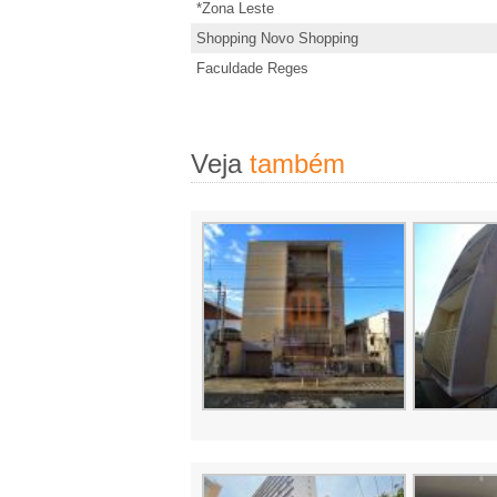
d
*Zona Leste
e
,
Shopping Novo Shopping
s
Faculdade Reges
I
t
e
m
i
Veja
também
m
�
ó
v
v
e
e
l
i
s
,