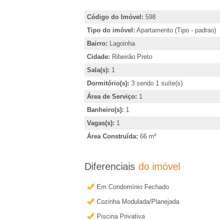
�
i
r
Código do Imóvel:
598
r
,
Tipo do imóvel:
Apartamento (Tipo - padrao)
i
Bairro:
Lagoinha
i
n
Cidade:
Ribeirão Preto
d
Sala(s):
1
a
i
Dormitório(s):
3 sendo 1 suíte(s)
e
c
Área de Serviço:
1
a
Banheiro(s):
1
m
r
Vagas(s):
1
o
Área Construída:
66 m²
R
u
o
Diferenciais
do imóvel
i
b
Em Condomínio Fechado
b
t
Cozinha Modulada/Planejada
e
Piscina Privativa