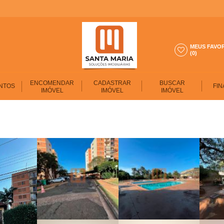
MEUS FAVO
(0)
ENCOMENDAR
CADASTRAR
BUSCAR
NTOS
FIN
IMÓVEL
IMÓVEL
IMÓVEL