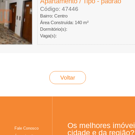
Apartamento / Tipo - padrao
Código: 47446
Bairro: Centro
Área Construída: 140 m²
Dormitório(s):
Vaga(s):
Voltar
Os melhores imóvei
Fale Conosco
cidade e da região?