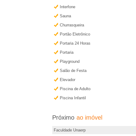
e
r
Interfone
m
i
Sauna
a
i
Churrasqueira
r
s
Portão Eletrônico
�
i
Portaria 24 Horas
n
Portaria
o
f
Playground
o
Salão de Festa
P
r
Elevador
m
r
Piscina de Adulto
a
Piscina Infantil
e
ç
õ
t
Próximo
ao imóvel
e
s
Faculdade Unaerp
o