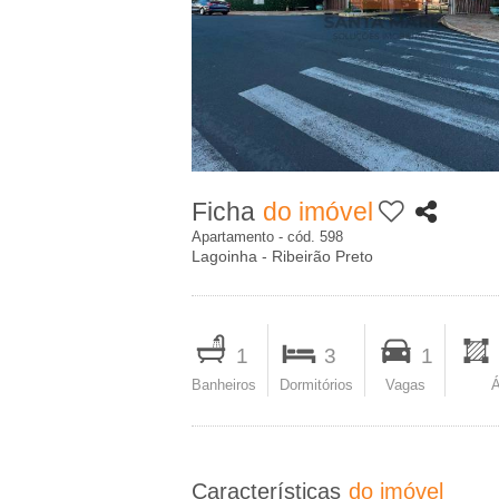
c
A
i
-
p
I
a
m
l
Ficha
do imóvel
o
Apartamento - cód. 598
Lagoinha - Ribeirão Preto
b
I
i
m
1
3
1
p
Banheiros
Dormitórios
Vagas
Á
l
r
i
i
m
Características
do imóvel