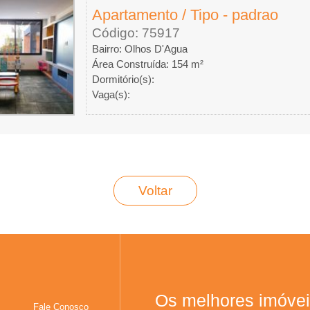
Apartamento / Tipo - padrao
Código: 75917
Bairro: Olhos D'Agua
Área Construída: 154 m²
Dormitório(s):
Vaga(s):
Voltar
Os melhores imóvei
Fale Conosco