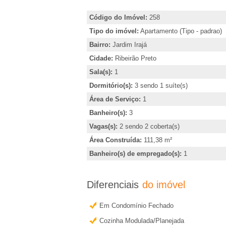
�
i
r
Código do Imóvel:
258
r
,
Tipo do imóvel:
Apartamento (Tipo - padrao)
i
Bairro:
Jardim Irajá
i
n
Cidade:
Ribeirão Preto
d
Sala(s):
1
a
i
Dormitório(s):
3 sendo 1 suíte(s)
e
c
Área de Serviço:
1
a
Banheiro(s):
3
m
r
Vagas(s):
2 sendo 2 coberta(s)
o
Área Construída:
111,38 m²
R
Banheiro(s) de empregado(s):
1
u
o
i
b
Diferenciais
do imóvel
b
t
Em Condomínio Fechado
e
Cozinha Modulada/Planejada