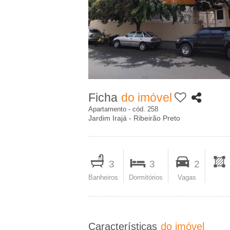
c
A
i
-
p
I
a
m
l
Ficha
do imóvel
o
Apartamento - cód. 258
Jardim Irajá - Ribeirão Preto
b
I
i
m
3
3
2
p
Banheiros
Dormitórios
Vagas
l
r
i
i
m
Características
do imóvel