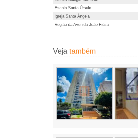
d
e
Escola Santa Úrsula
,
Igreja Santa Ângela
s
Região da Avenida João Fiúsa
I
t
e
m
i
Veja
também
m
�
ó
v
v
e
e
l
i
s
,