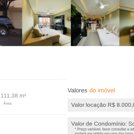
Valores
do imóvel
111,38 m²
Área
Valor locação R$ 8.000
Valor de Condomínio: S
* Preço variável, favor consultar a 
poderá ser obtido em uma das lojas