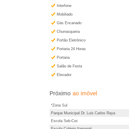
e
r
Interfone
m
i
Mobiliado
a
Gás Encanado
i
r
s
Churrasqueira
�
i
Portão Eletrônico
n
Portaria 24 Horas
o
f
Portaria
o
Salão de Festa
P
r
Elevador
m
r
a
Próximo
ao imóvel
e
ç
õ
*Zona Sul
t
e
Parque Municipal Dr. Luis Carlos Raya
s
Escola Seb-Coc
o
Escola Colégio Itamarati