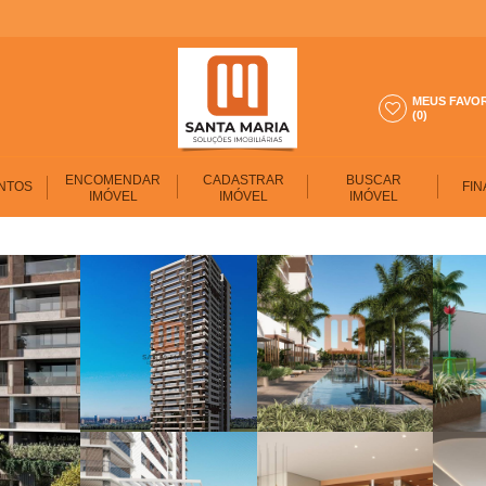
MEUS FAVO
(0)
ENCOMENDAR
CADASTRAR
BUSCAR
NTOS
FIN
IMÓVEL
IMÓVEL
IMÓVEL