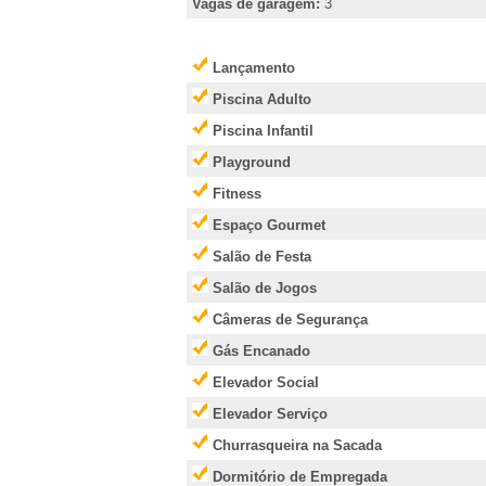
e
Vagas de garagem:
3
i
Lançamento
r
Piscina Adulto
Piscina Infantil
�
Playground
Fitness
o
Espaço Gourmet
P
Salão de Festa
Salão de Jogos
r
Câmeras de Segurança
Gás Encanado
e
Elevador Social
t
Elevador Serviço
Churrasqueira na Sacada
o
Dormitório de Empregada