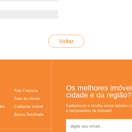
Voltar
Os melhores imóvei
Fale Conosco
cidade e da região?
Área do cliente
Cadastre-se e receba nosso boletim c
des
Cadastrar imóvel
e lançamentos de imóveis!
Busca Detalhada