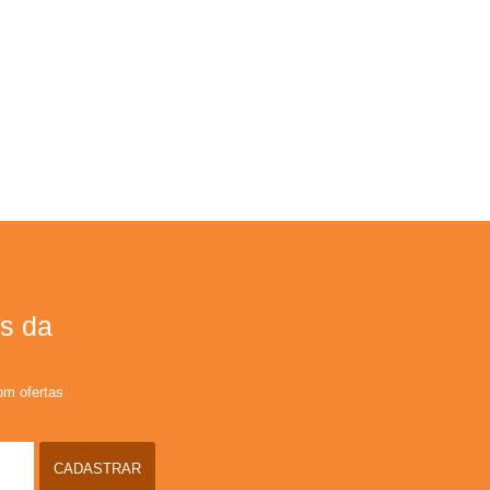
s da
om ofertas
CADASTRAR