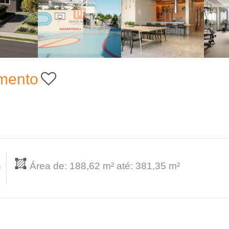
mento
s
Área de: 188,62 m² até: 381,35 m²