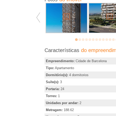
�
r
i
a
Características
do empreendi
e
Empreendimento:
Cidade de Barcelona
m
Tipo:
Apartamento
Dormitório(s):
4 dormitorios
R
Suíte(s):
3
i
Portaria:
24
Torres:
1
b
Unidades por andar:
2
Metragem:
188.62