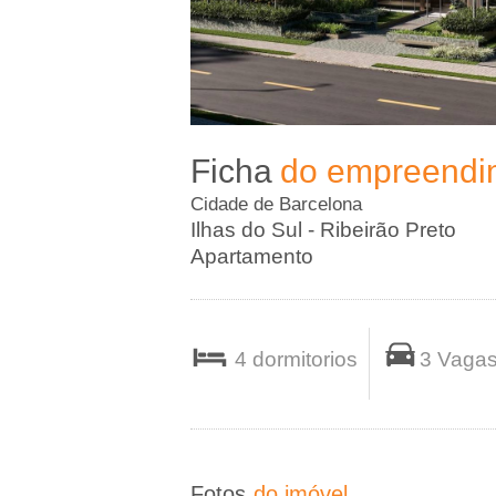
A
-
I
Ficha
do empreendi
m
Cidade de Barcelona
o
Ilhas do Sul - Ribeirão Preto
Apartamento
b
i
4 dormitorios
3 Vaga
l
i
Fotos
do imóvel