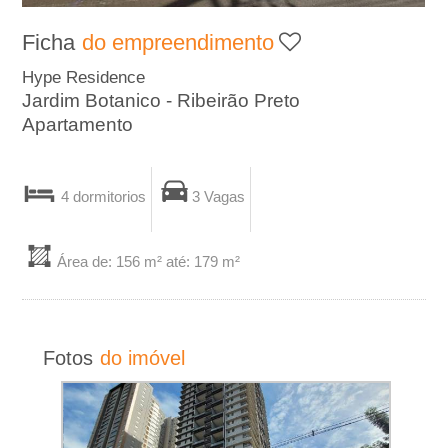
A
Ficha
do empreendimento
-
Hype Residence
Jardim Botanico - Ribeirão Preto
I
Apartamento
m
4 dormitorios
3 Vagas
o
b
Área de: 156 m² até: 179 m²
i
l
Fotos
do imóvel
i