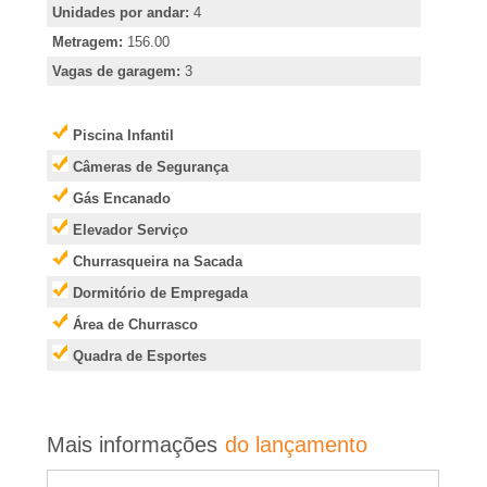
e
Unidades por andar:
4
i
Metragem:
156.00
Vagas de garagem:
3
r
Piscina Infantil
�
Câmeras de Segurança
Gás Encanado
o
Elevador Serviço
P
Churrasqueira na Sacada
Dormitório de Empregada
r
Área de Churrasco
Quadra de Esportes
e
t
Mais informações
do lançamento
o