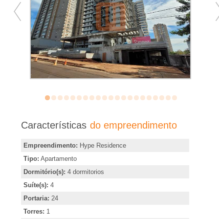
�
r
i
a
e
m
Características
do empreendimento
R
Empreendimento:
Hype Residence
Tipo:
Apartamento
i
Dormitório(s):
4 dormitorios
Suíte(s):
4
b
Portaria:
24
Torres:
1