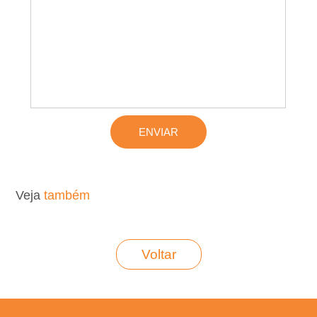
L
o
c
a
�
�
Veja
também
o
Voltar
,
A