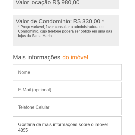
s
Valor locação R$ 980,00
t
,
e
Valor de Condomínio: R$ 330,00 *
I
i
* Preço variável, favor consultar a administradora do
Condomínio, cujo telefone poderá ser obtido em uma das
m
lojas da Santa Maria.
m
ó
v
�
Mais informações
do imóvel
e
l
v
e
i
s
,