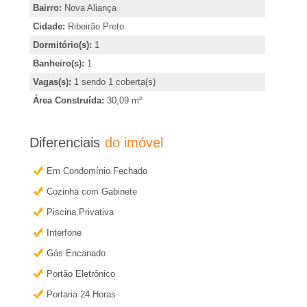
�
,
Bairro:
Nova Aliança
i
Cidade:
Ribeirão Preto
r
n
Dormitório(s):
1
d
Banheiro(s):
1
i
i
Vagas(s):
1 sendo 1 coberta(s)
c
a
Área Construída:
30,09 m²
a
e
r
Diferenciais
do imóvel
o
m
Em Condomínio Fechado
u
o
Cozinha com Gabinete
R
b
Piscina Privativa
t
i
Interfone
e
Gás Encanado
b
r
Portão Eletrônico
m
Portaria 24 Horas