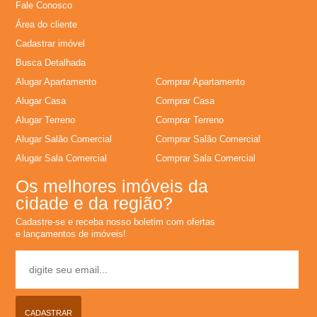
Fale Conosco
l
Área do cliente
Cadastrar imóvel
u
Busca Detalhada
Alugar Apartamento
Comprar Apartamento
g
Alugar Casa
Comprar Casa
u
Alugar Terreno
Comprar Terreno
Alugar Salão Comercial
Comprar Salão Comercial
e
Alugar Sala Comercial
Comprar Sala Comercial
Os melhores imóveis da
l
cidade e da região?
,
Cadastre-se e receba nosso boletim com ofertas
e lançamentos de imóveis!
C
o
CADASTRAR