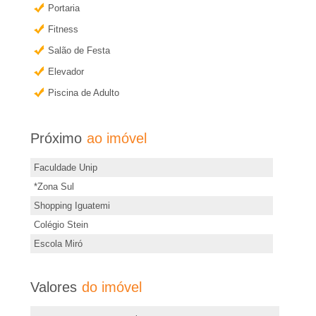
e
a
Portaria
i
i
Fitness
s
Salão de Festa
i
r
Elevador
n
Piscina de Adulto
�
f
o
o
Próximo
ao imóvel
r
m
P
Faculdade Unip
a
*Zona Sul
ç
r
Shopping Iguatemi
õ
Colégio Stein
e
e
Escola Miró
s
t
d
Valores
do imóvel
e
o