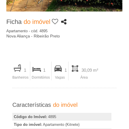
A
-
Ficha
do imóvel
I
Apartamento - cód. 4895
Nova Aliança - Ribeirão Preto
m
o
I
1
1
1
30,09 m²
b
m
Banheiros
Dormitórios
Vagas
Área
p
i
r
i
l
Características
do imóvel
m
i
i
Código do Imóvel:
4895
r
Tipo do imóvel:
Apartamento (Kitnete)