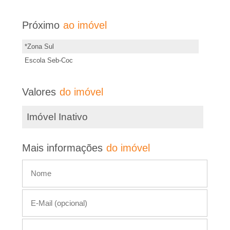
e
d
i
e
Próximo
ao imóvel
s
r
*Zona Sul
t
Escola Seb-Coc
e
�
i
Valores
do imóvel
m
o
ó
Imóvel Inativo
P
v
e
r
Mais informações
do imóvel
l
e
t
o