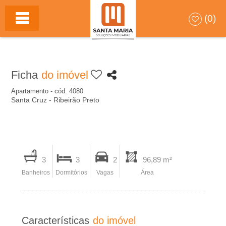
S
HOME
(0)
A
N
Ficha
do imóvel
T
Apartamento - cód. 4080
Santa Cruz - Ribeirão Preto
A
M
I
A
3
3
2
96,89 m²
m
Banheiros
Dormitórios
Vagas
Área
p
R
r
I
i
Características
do imóvel
m