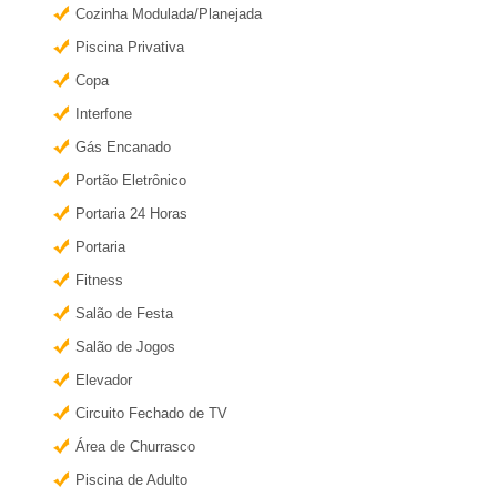
�
Cozinha Modulada/Planejada
r
Piscina Privativa
m
r
a
Copa
i
i
Interfone
s
Gás Encanado
a
i
Portão Eletrônico
n
e
Portaria 24 Horas
f
Portaria
o
m
Fitness
r
Salão de Festa
R
m
Salão de Jogos
a
i
Elevador
ç
Circuito Fechado de TV
õ
b
Área de Churrasco
e
Piscina de Adulto
s