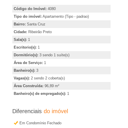
A
i
Código do Imóvel:
4080
r
-
Tipo do imóvel:
Apartamento (Tipo - padrao)
,
Bairro:
Santa Cruz
i
I
Cidade:
Ribeirão Preto
n
Sala(s):
1
m
d
Escritorio(s):
1
i
Dormitório(s):
3 sendo 1 suíte(s)
o
c
Área de Serviço:
1
a
Banheiro(s):
3
b
r
Vagas(s):
2 sendo 2 coberta(s)
o
i
Área Construída:
96,89 m²
u
Banheiro(s) de empregado(s):
1
l
o
b
Diferenciais
do imóvel
i
t
Em Condomínio Fechado
e