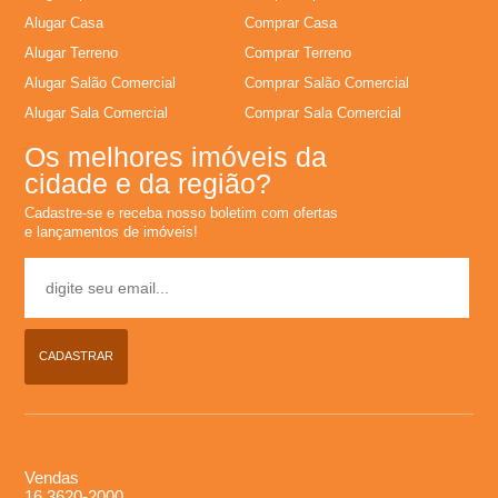
l
Alugar Casa
Comprar Casa
Alugar Terreno
Comprar Terreno
u
Alugar Salão Comercial
Comprar Salão Comercial
Alugar Sala Comercial
Comprar Sala Comercial
g
Os melhores imóveis da
cidade e da região?
u
Cadastre-se e receba nosso boletim com ofertas
e lançamentos de imóveis!
e
l
,
CADASTRAR
C
o
Vendas
16 3620-2000