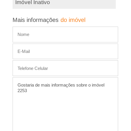
Imóvel Inativo
,
Mais informações
do imóvel
I
m
�
v
e
i
s
,