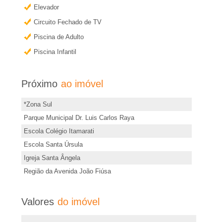
e
Elevador
d
i
e
Circuito Fechado de TV
s
Piscina de Adulto
r
t
Piscina Infantil
e
�
i
Próximo
ao imóvel
m
o
*Zona Sul
ó
P
Parque Municipal Dr. Luis Carlos Raya
v
Escola Colégio Itamarati
e
r
Escola Santa Úrsula
l
Igreja Santa Ângela
e
Região da Avenida João Fiúsa
t
Valores
do imóvel
o