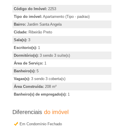
A
i
Código do Imóvel:
2253
r
-
Tipo do imóvel:
Apartamento (Tipo - padrao)
,
Bairro:
Jardim Santa Angela
i
I
Cidade:
Ribeirão Preto
n
Sala(s):
3
m
d
Escritorio(s):
1
i
Dormitório(s):
3 sendo 3 suíte(s)
o
c
Área de Serviço:
1
a
Banheiro(s):
5
b
r
Vagas(s):
3 sendo 3 coberta(s)
o
i
Área Construída:
208 m²
u
Banheiro(s) de empregado(s):
1
l
o
b
Diferenciais
do imóvel
i
t
Em Condomínio Fechado
e