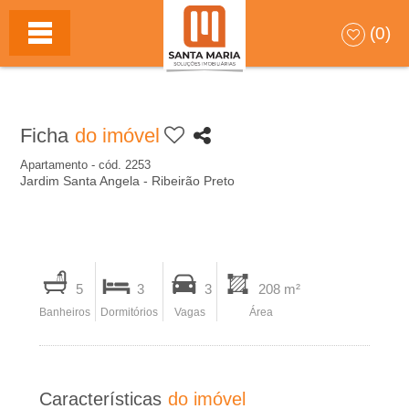
S
HOME
(0)
A
N
Ficha
do imóvel
T
Apartamento - cód. 2253
Jardim Santa Angela - Ribeirão Preto
A
M
I
A
5
3
3
208 m²
m
Banheiros
Dormitórios
Vagas
Área
p
R
r
I
i
Características
do imóvel
m