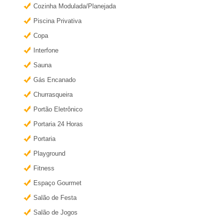
�
Cozinha Modulada/Planejada
r
Piscina Privativa
m
r
a
Copa
i
i
Interfone
s
Sauna
a
i
Gás Encanado
n
e
Churrasqueira
f
Portão Eletrônico
o
m
Portaria 24 Horas
r
Portaria
R
m
Playground
a
i
Fitness
ç
Espaço Gourmet
õ
b
Salão de Festa
e
Salão de Jogos
s