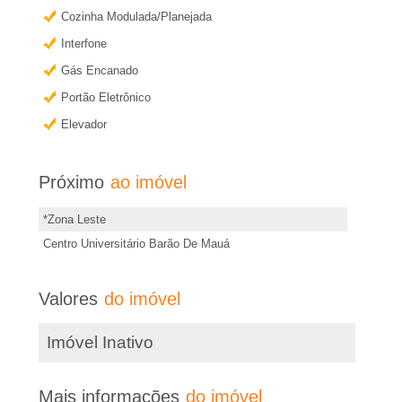
�
r
Cozinha Modulada/Planejada
m
r
Interfone
a
Gás Encanado
i
i
Portão Eletrônico
s
Elevador
a
i
n
e
Próximo
ao imóvel
f
o
m
*Zona Leste
r
Centro Universitário Barão De Mauá
R
m
a
Valores
do imóvel
i
ç
Imóvel Inativo
õ
b
e
s
Mais informações
do imóvel