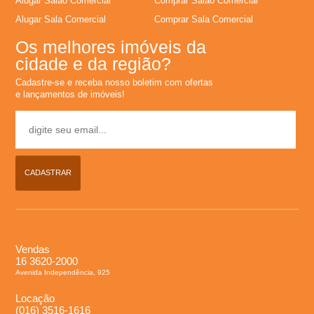
Alugar Salão Comercial
Comprar Salão Comercial
L
Alugar Sala Comercial
Comprar Sala Comercial
Os melhores imóveis da
o
cidade e da região?
Cadastre-se e receba nosso boletim com ofertas
c
e lançamentos de imóveis!
a
�
CADASTRAR
�
o
Vendas
,
16 3620-2000
Avenida Independência, 925
A
Locação
(016) 3516-1616