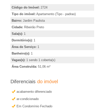
A
i
Código do Imóvel:
2724
r
-
Tipo do imóvel:
Apartamento (Tipo - padrao)
,
Bairro:
Jardim Paulista
i
I
Cidade:
Ribeirão Preto
n
Sala(s):
1
m
d
Dormitório(s):
1
i
Área de Serviço:
1
o
c
Banheiro(s):
1
a
Vagas(s):
1 sendo 1 coberta(s)
b
r
Área Construída:
51,06 m²
o
i
u
Diferenciais
do imóvel
l
o
acabamento diferenciado
b
i
ar-condicionado
t
e
Em Condomínio Fechado