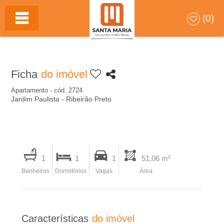
S
HOME
(0)
A
N
Ficha
do imóvel
T
Apartamento - cód. 2724
Jardim Paulista - Ribeirão Preto
A
M
I
A
1
1
1
51,06 m²
m
Banheiros
Dormitórios
Vagas
Área
p
R
r
I
i
Características
do imóvel
m