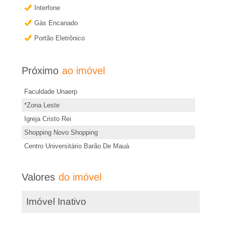
�
r
Interfone
m
r
Gás Encanado
a
Portão Eletrônico
i
i
s
Próximo
ao imóvel
a
i
Faculdade Unaerp
n
e
*Zona Leste
f
Igreja Cristo Rei
o
m
Shopping Novo Shopping
r
Centro Universitário Barão De Mauá
R
m
a
i
Valores
do imóvel
ç
õ
b
Imóvel Inativo
e
s