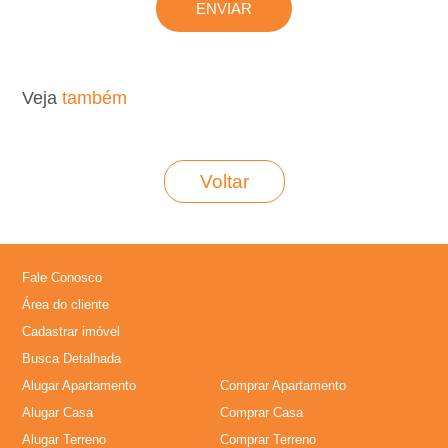
,
I
Veja
também
m
Voltar
�
v
e
Fale Conosco
Área do cliente
i
Cadastrar imóvel
Busca Detalhada
s
Alugar Apartamento
Comprar Apartamento
Alugar Casa
Comprar Casa
,
Alugar Terreno
Comprar Terreno