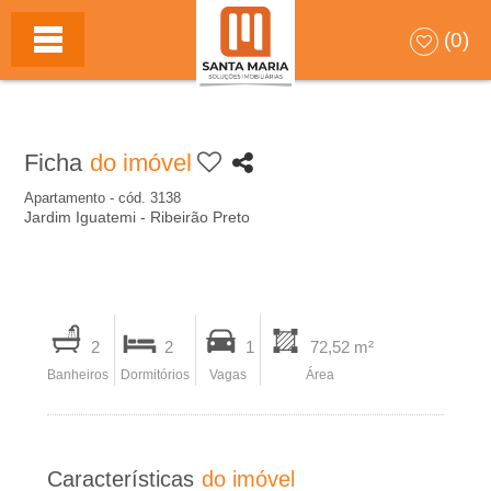
S
HOME
(0)
A
N
Ficha
do imóvel
T
Apartamento - cód. 3138
Jardim Iguatemi - Ribeirão Preto
A
M
I
A
2
2
1
72,52 m²
m
Banheiros
Dormitórios
Vagas
Área
p
R
r
I
i
Características
do imóvel
m