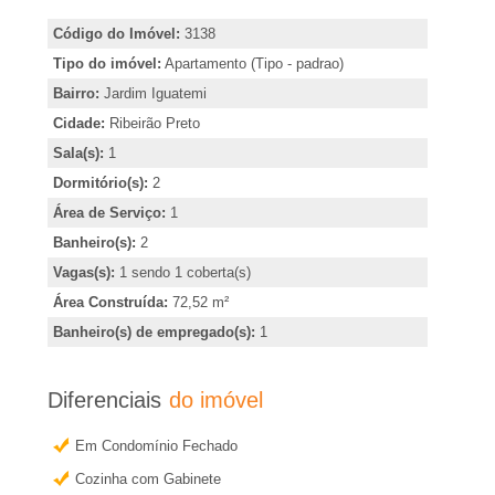
A
i
Código do Imóvel:
3138
r
-
Tipo do imóvel:
Apartamento (Tipo - padrao)
,
Bairro:
Jardim Iguatemi
i
I
Cidade:
Ribeirão Preto
n
Sala(s):
1
m
d
Dormitório(s):
2
i
Área de Serviço:
1
o
c
Banheiro(s):
2
a
Vagas(s):
1 sendo 1 coberta(s)
b
r
Área Construída:
72,52 m²
o
i
Banheiro(s) de empregado(s):
1
u
l
o
Diferenciais
do imóvel
b
i
Em Condomínio Fechado
t
Cozinha com Gabinete
e