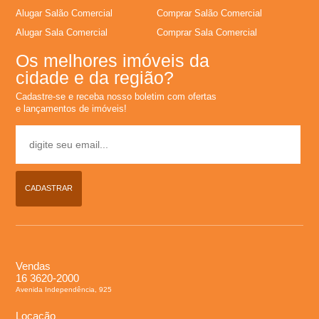
Alugar Salão Comercial
Comprar Salão Comercial
L
Alugar Sala Comercial
Comprar Sala Comercial
o
Os melhores imóveis da
cidade e da região?
c
Cadastre-se e receba nosso boletim com ofertas
e lançamentos de imóveis!
a
�
CADASTRAR
�
o
,
Vendas
16 3620-2000
Avenida Independência, 925
A
Locação