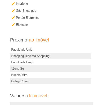
�
r
Interfone
m
r
Gás Encanado
a
Portão Eletrônico
i
i
Elevador
s
a
i
Próximo
ao imóvel
n
e
f
Faculdade Unip
Shopping Ribeirão Shopping
o
m
Faculdade Faap
r
R
*Zona Sul
m
Escola Miró
a
i
Colégio Stein
ç
õ
b
Valores
do imóvel
e
s