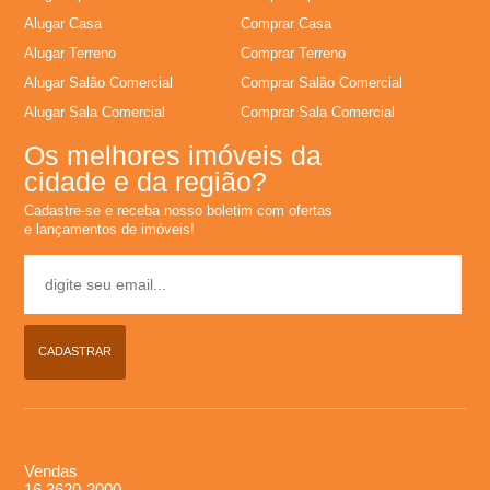
Alugar Casa
Comprar Casa
L
Alugar Terreno
Comprar Terreno
o
Alugar Salão Comercial
Comprar Salão Comercial
Alugar Sala Comercial
Comprar Sala Comercial
c
Os melhores imóveis da
cidade e da região?
a
Cadastre-se e receba nosso boletim com ofertas
e lançamentos de imóveis!
�
�
o
CADASTRAR
,
A
Vendas
16 3620-2000