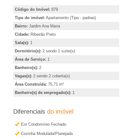
A
i
Código do Imóvel:
879
r
-
Tipo do imóvel:
Apartamento (Tipo - padrao)
,
Bairro:
Jardim Ana Maria
i
I
Cidade:
Ribeirão Preto
n
Sala(s):
1
m
d
Dormitório(s):
2 sendo 1 suíte(s)
i
Área de Serviço:
1
o
c
Banheiro(s):
2
a
Vagas(s):
2 sendo 2 coberta(s)
b
r
Área Construída:
75,71 m²
o
i
Banheiro(s) de empregado(s):
1
u
l
o
Diferenciais
do imóvel
b
i
Em Condomínio Fechado
t
Cozinha Modulada/Planejada
e