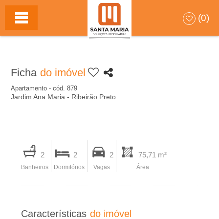
S
HOME
(0)
A
N
Ficha
do imóvel
T
Apartamento - cód. 879
Jardim Ana Maria - Ribeirão Preto
A
M
I
A
2
2
2
75,71 m²
m
Banheiros
Dormitórios
Vagas
Área
p
R
r
I
i
Características
do imóvel
m