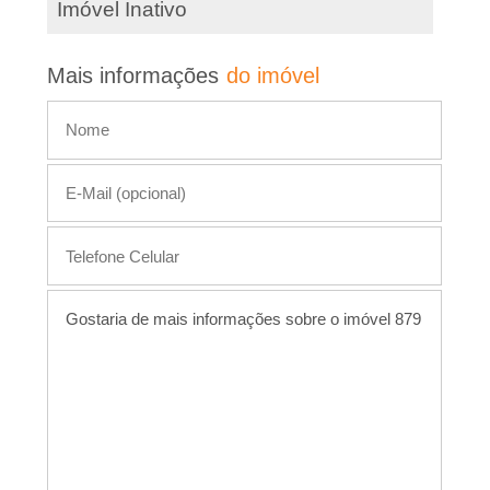
e
Imóvel Inativo
d
i
e
Mais informações
do imóvel
s
r
t
e
�
i
m
o
ó
P
v
e
r
l
e
t
o