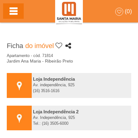
S
HOME
(0)
A
N
Ficha
do imóvel
T
Apartamento - cód. 71814
Jardim Ana Maria - Ribeirão Preto
A
M
Loja Independência
Av. independência, 925
(16) 3516-1616
A
R
Loja Independência 2
Av. Independência, 925
Tel.: (16) 3505-6000
I