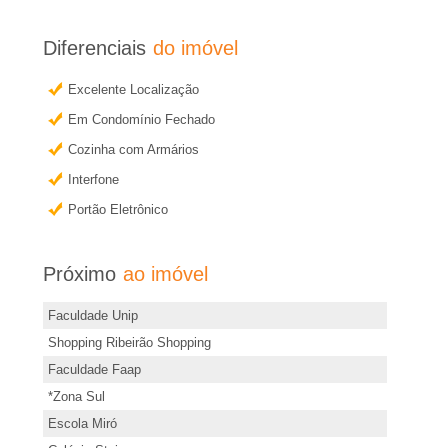
�
o
u
Diferenciais
do imóvel
r
o
Excelente Localização
b
i
Em Condomínio Fechado
t
a
e
Cozinha com Armários
r
Interfone
e
m
Portão Eletrônico
a
m
i
Próximo
ao imóvel
s
R
Faculdade Unip
i
i
Shopping Ribeirão Shopping
n
Faculdade Faap
f
b
*Zona Sul
o
Escola Miró
r