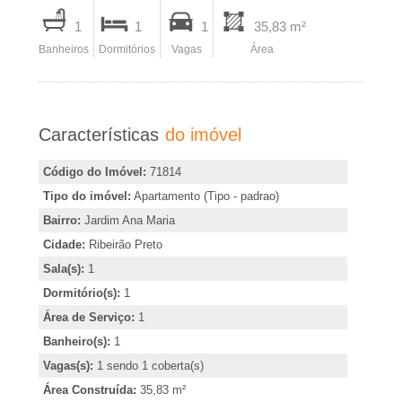
A
I
1
1
1
35,83 m²
m
-
Banheiros
Dormitórios
Vagas
Área
p
r
I
i
Características
do imóvel
m
m
i
Código do Imóvel:
71814
o
r
Tipo do imóvel:
Apartamento (Tipo - padrao)
,
Bairro:
Jardim Ana Maria
b
i
Cidade:
Ribeirão Preto
n
i
Sala(s):
1
d
Dormitório(s):
1
i
l
Área de Serviço:
1
c
Banheiro(s):
1
i
a
Vagas(s):
1 sendo 1 coberta(s)
r
Área Construída:
35,83 m²