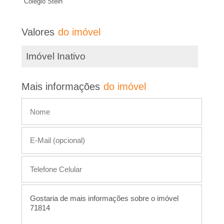
e
Colégio Stein
m
a
i
Valores
do imóvel
ç
r
õ
Imóvel Inativo
e
�
s
Mais informações
do imóvel
d
o
e
s
P
t
r
e
i
e
m
ó
t
v
e
o