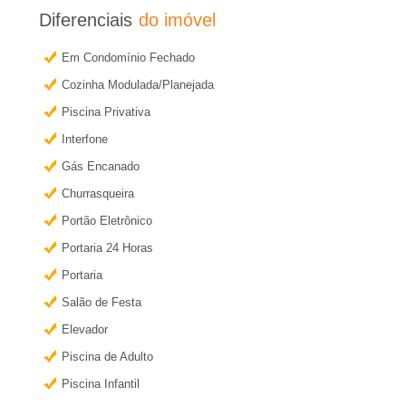
�
b
Diferenciais
do imóvel
t
r
Em Condomínio Fechado
e
Cozinha Modulada/Planejada
i
r
Piscina Privativa
m
a
a
Interfone
i
Gás Encanado
e
s
Churrasqueira
i
m
Portão Eletrônico
n
Portaria 24 Horas
R
f
Portaria
o
Salão de Festa
i
r
Elevador
m
b
Piscina de Adulto
a
Piscina Infantil
ç