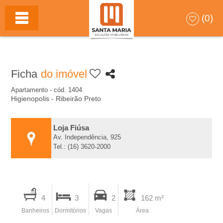
S
HOME
(0)
A
N
Ficha
do imóvel
T
Apartamento - cód. 1404
Higienopolis - Ribeirão Preto
A
M
Loja Fiúsa
Av. Independência, 925
Tel.: (16) 3620-2000
A
R
I
4
3
2
162 m²
I
m
Banheiros
Dormitórios
Vagas
Área
p