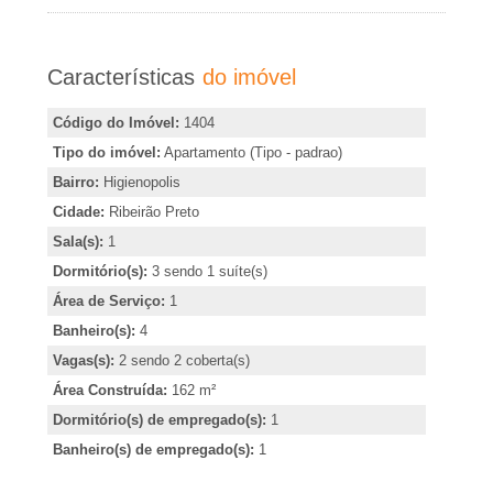
A
r
i
-
Características
do imóvel
m
i
I
Código do Imóvel:
1404
r
Tipo do imóvel:
Apartamento (Tipo - padrao)
m
,
Bairro:
Higienopolis
i
Cidade:
Ribeirão Preto
o
n
Sala(s):
1
d
Dormitório(s):
3 sendo 1 suíte(s)
b
i
Área de Serviço:
1
c
i
Banheiro(s):
4
a
Vagas(s):
2 sendo 2 coberta(s)
l
r
Área Construída:
162 m²
o
Dormitório(s) de empregado(s):
1
i
u
Banheiro(s) de empregado(s):
1
o