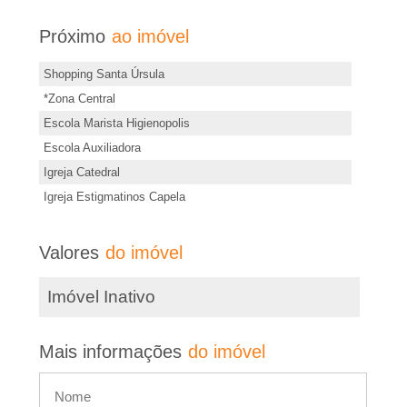
e
õ
Próximo
ao imóvel
i
e
s
Shopping Santa Úrsula
r
d
*Zona Central
e
Escola Marista Higienopolis
�
s
Escola Auxiliadora
t
o
Igreja Catedral
e
Igreja Estigmatinos Capela
P
i
m
Valores
do imóvel
r
ó
v
Imóvel Inativo
e
e
l
t
Mais informações
do imóvel
o