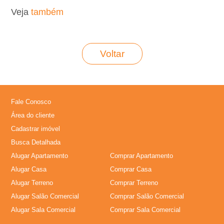
Veja
também
L
o
Voltar
c
a
Fale Conosco
�
Área do cliente
Cadastrar imóvel
�
Busca Detalhada
Alugar Apartamento
Comprar Apartamento
o
Alugar Casa
Comprar Casa
Alugar Terreno
Comprar Terreno
,
Alugar Salão Comercial
Comprar Salão Comercial
A
Alugar Sala Comercial
Comprar Sala Comercial