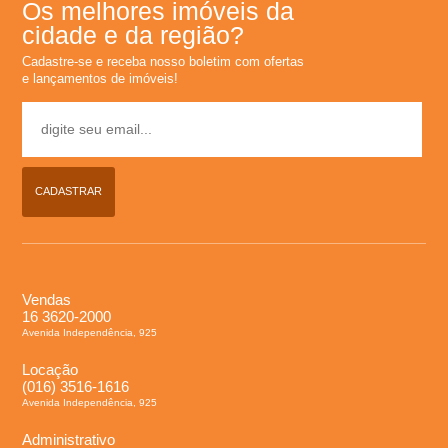
Os melhores imóveis da
l
cidade e da região?
Cadastre-se e receba nosso boletim com ofertas
u
e lançamentos de imóveis!
g
u
CADASTRAR
e
l
Vendas
,
16 3620-2000
Avenida Independência, 925
C
Locação
(016) 3516-1616
Avenida Independência, 925
o
Administrativo